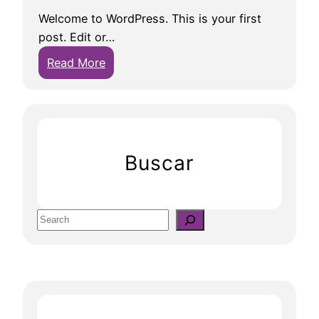
Welcome to WordPress. This is your first
post. Edit or…
:
Read More
H
e
l
l
o
Buscar
w
o
r
S
l
e
d
a
!
r
c
h