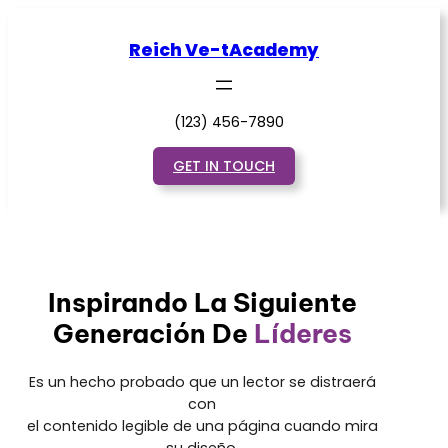
Saltar
al
Reich Ve-tAcademy
contenido
(123) 456-7890
GET IN TOUCH
Inspirando La Siguiente
Generación De
Líderes
Es un hecho probado que un lector se distraerá
con
el contenido legible de una página cuando mira
su diseño.